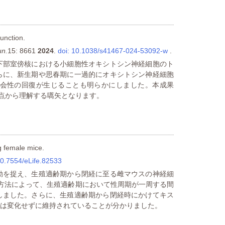
function.
n.
15: 8661
2024
.
doi: 10.1038/s41467-024-53092-w
.
下部室傍核における小細胞性オキシトシン神経細胞のト
らに、新生期や思春期に一過的にオキシトシン神経細胞
会性の回復が生じることも明らかにしました。本成果
観点から理解する嚆矢となります。
ng female mice.
10.7554/eLife.82533
動を捉え、生殖適齢期から閉経に至る雌マウスの神経細
方法によって、生殖適齢期において性周期が一周する間
しました。さらに、生殖適齢期から閉経時にかけてキス
は変化せずに維持されていることが分かりました。