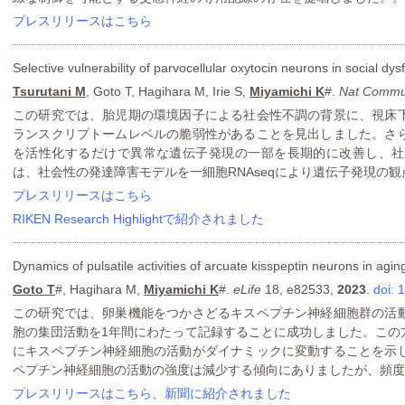
プレスリリースはこちら
Selective vulnerability of parvocellular oxytocin neurons in social dys
Tsurutani M
, Goto T, Hagihara M, Irie S,
Miyamichi K
#.
Nat Commu
この研究では、胎児期の環境因子による社会性不調の背景に、視床
ランスクリプトームレベルの脆弱性があることを見出しました。さ
を活性化するだけで異常な遺伝子発現の一部を長期的に改善し、社
は、社会性の発達障害モデルを一細胞RNAseqにより遺伝子発現の
プレスリリースはこちら
RIKEN Research Highlightで紹介されました
Dynamics of pulsatile activities of arcuate kisspeptin neurons in agi
Goto T
#, Hagihara M,
Miyamichi K
#.
eLife
18, e82533,
2023
.
doi: 
この研究では、卵巣機能をつかさどるキスペプチン神経細胞群の活
胞の集団活動を1年間にわたって記録することに成功しました。この
にキスペプチン神経細胞の活動がダイナミックに変動することを示
ペプチン神経細胞の活動の強度は減少する傾向にありましたが、頻度
プレスリリースはこちら
、
新聞に紹介されました