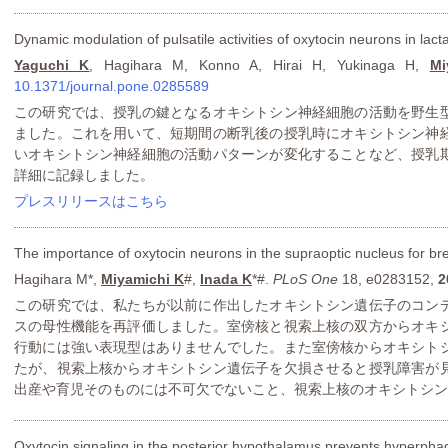
Dynamic modulation of pulsatile activities of oxytocin neurons in lact
Yaguchi K
, Hagihara M, Konno A, Hirai H, Yukinaga H,
Mi
10.1371/journal.pone.0285589
この研究では、授乳の鍵となるオキシトシン神経細胞の活動を野生
ました。これを用いて、短期間の断乳後の授乳時にオキシトシン神
いオキシトシン神経細胞の活動パターンが変化することなど、授乳
詳細に記録しました。
プレスリリースはこちら
The importance of oxytocin neurons in the supraoptic nucleus for bre
Hagihara M*,
Miyamichi K
#,
Inada K
*#.
PLoS One
18, e0283152,
2
この研究では、私たちが以前に作出したオキシトシン遺伝子のコン
スの母性機能を再評価しました。室傍核と視索上核の双方からオキ
行動には強い表現型はありませんでした。また室傍核からオキシト
たが、視索上核からオキシトシン遺伝子を欠損させると授乳障害が
出産や育児そのものには不可欠でないこと、視索上核のオキシトシン
Oxytocin signaling in the posterior hypothalamus prevents hyperphag