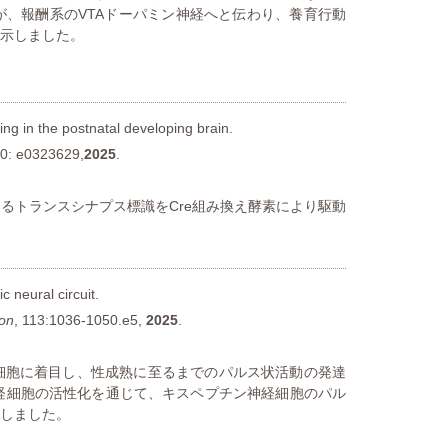
、報酬系のVTAドーパミン神経へと伝わり、養育行動
示しました。
ing in the postnatal developing brain.
0: e0323629,
2025
.
るトランスシナプス標識をCre組み換え酵素により駆動
c neural circuit.
on
, 113:1036-1050.e5,
2025
.
細胞に着目し、性成熟に至るまでのパルス状活動の発達
神経細胞の活性化を通じて、キスペプチン神経細胞のパル
しました。