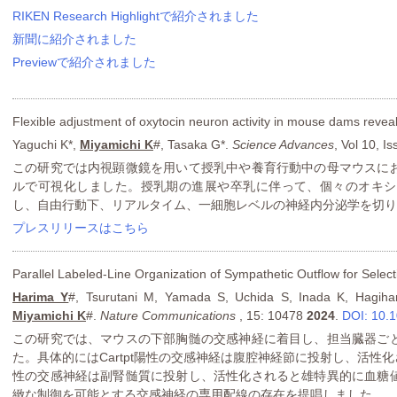
RIKEN Research Highlightで紹介されました
新聞に紹介されました
Previewで紹介されました
Flexible adjustment of oxytocin neuron activity in mouse dams reve
Yaguchi K*,
Miyamichi K
#, Tasaka G*.
Science Advances
, Vol 10, I
この研究では内視顕微鏡を用いて授乳中や養育行動中の母マウスに
ルで可視化しました。授乳期の進展や卒乳に伴って、個々のオキシ
し、自由行動下、リアルタイム、一細胞レベルの神経内分泌学を切り
プレスリリースはこちら
Parallel Labeled-Line Organization of Sympathetic Outflow for Selec
Harima Y
#, Tsurutani M, Yamada S, Uchida S, Inada K, Hagihar
Miyamichi K
#.
Nature Communications
, 15: 10478
2024
.
DOI: 10.
この研究では、マウスの下部胸髄の交感神経に着目し、担当臓器ご
た。具体的にはCartpt陽性の交感神経は腹腔神経節に投射し、活性
性の交感神経は副腎髄質に投射し、活性化されると雄特異的に血糖
緻な制御を可能とする交感神経の専用配線の存在を提唱しました。。