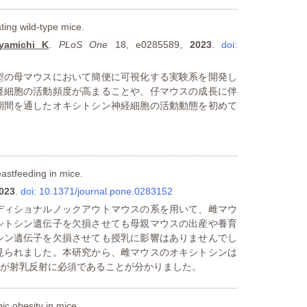
ating wild-type mice.
yamichi K
.
PLoS One
18, e0285589,
2023
.
doi:
型の母マウスにおいて簡便に可視化する実験系を開発し
経細胞の活動頻度が高まることや、仔マウスの成長に伴
期間を通したオキシトシン神経細胞の活動動態を初めて
astfeeding in mice.
023
.
doi: 10.1371/journal.pone.0283152
ディショナルノックアウトマウスの系を用いて、雌マウ
シトシン遺伝子を欠損させても母親マウスの出産や養育
シン遺伝子を欠損させても授乳に影響はありませんでし
見られました。本研究から、雌マウスのオキシトシンは
が射乳反射に必須であることが分かりました。
ic obesity in mice.