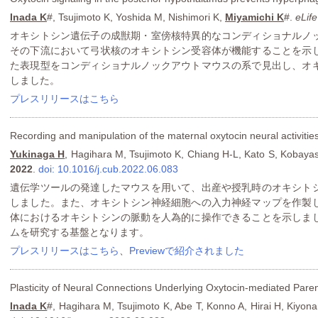
Inada K
#, Tsujimoto K, Yoshida M, Nishimori K,
Miyamichi K
#.
eLife
オキシトシン遺伝子の成獣期・室傍核特異的なコンディショナルノ
その下流において弓状核のオキシトシン受容体が機能することを示
た表現型をコンディショナルノックアウトマウスの系で見出し、オ
しました。
プレスリリースはこちら
Recording and manipulation of the maternal oxytocin neural activities
Yukinaga H
, Hagihara M, Tsujimoto K, Chiang H-L, Kato S, Kobaya
2022
.
doi: 10.1016/j.cub.2022.06.083
遺伝学ツールの発達したマウスを用いて、出産や授乳時のオキシト
しました。また、オキシトシン神経細胞への入力神経マップを作製
体におけるオキシトシンの脈動を人為的に操作できることを示しま
ムを研究する基盤となります。
プレスリリースはこちら
、
Previewで紹介されました
Plasticity of Neural Connections Underlying Oxytocin-mediated Paren
Inada K
#, Hagihara M, Tsujimoto K, Abe T, Konno A, Hirai H, Kiyona