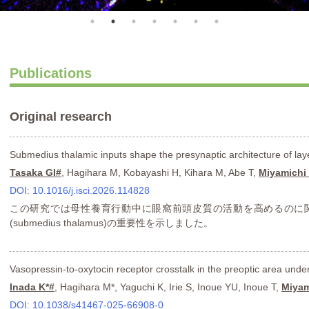
Publications
Original research
Submedius thalamic inputs shape the presynaptic architecture of layer
Tasaka GI#
, Hagihara M, Kobayashi H, Kihara M, Abe T,
Miyamichi
DOI: 10.1016/j.isci.2026.114828
この研究では母性養育行動中に眼窩前頭皮質の活動を高めるのに
(submedius thalamus)の重要性を示しました。
Vasopressin-to-oxytocin receptor crosstalk in the preoptic area unde
Inada K*#
, Hagihara M*, Yaguchi K, Irie S, Inoue YU, Inoue T,
Miyam
DOI: 10.1038/s41467-025-66908-0