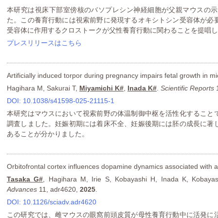
本研究は視床下部室傍核のバソプレシン神経細胞が父親マウスの示
た。この養育行動には視索前野に発現するオキシトシン受容体が必
受容体に作用するクロストークが父性養育行動に関わることを提唱し
プレスリリースはこちら
Artificially induced torpor during pregnancy impairs fetal growth in mi
Hagihara M, Sakurai T,
Miyamichi K#
,
Inada K#
.
Scientific Reports
1
DOI: 10.1038/s41598-025-21115-1
本研究はマウスにおいて視索前野の体温制御中枢を活性化すること
調査しました。妊娠初期には着床不全、妊娠後期には胚の成長に著
あることが分かりました。
Orbitofrontal cortex influences dopamine dynamics associated with al
Tasaka G#
, Hagihara M, Irie S, Kobayashi H, Inada K, Kobaya
Advances
11, adr4620,
2025
.
DOI: 10.1126/sciadv.adr4620
この研究では、雌マウスの眼窩前頭皮質が母性養育行動中に活発に