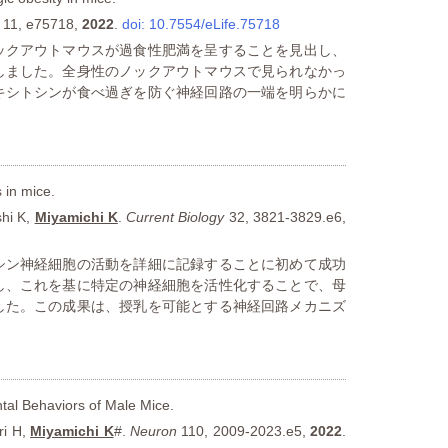
11, e75718,
2022
.
doi: 10.7554/eLife.75718
ックアウトマウスが過食性肥満を呈することを見出し、
しました。全身性のノックアウトマウスで見られなかっ
キシトシンが食べ過ぎを防ぐ神経回路の一端を明らかに
 in mice.
shi K,
Miyamichi K
.
Current Biology
32, 3821-3829.e6,
シン神経細胞の活動を詳細に記録することに初めて成功
し、これを基に特定の神経細胞を活性化することで、母
した。この成果は、授乳を可能とする神経回路メカニズ
tal Behaviors of Male Mice.
ri H,
Miyamichi K
#.
Neuron
110, 2009-2023.e5,
2022
.