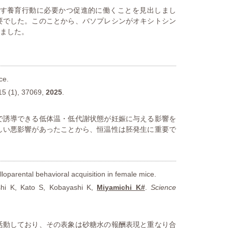
す養育行動に必要かつ促進的に働くことを見出しまし
要でした。このことから、バソプレシンがオキシトシン
ました。
ce.
5 (1), 37069,
2025
.
で誘導できる低体温・低代謝状態が妊娠に与える影響を
しい悪影響があったことから、恒温性は胚発生に重要で
loparental behavioral acquisition in female mice.
shi K, Kato S, Kobayashi K,
Miyamichi K#
.
Science
活動しており、その表象は砂糖水の報酬表現と重なり合