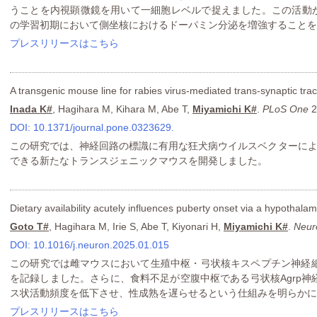
うことを内視顕微鏡を用いて一細胞レベルで捉えました。この活動が
の学習初期において側坐核におけるドーパミン分泌を増強することを
プレスリリースはこちら
A transgenic mouse line for rabies virus-mediated trans-synaptic trac
Inada K#
, Hagihara M, Kihara M, Abe T,
Miyamichi K#
.
PLoS One
2
DOI: 10.1371/journal.pone.0323629.
この研究では、神経回路の標識に有用な狂犬病ウイルスベクターによ
できる新たなトランスジェニックマウスを開発しました。
Dietary availability acutely influences puberty onset via a hypothalami
Goto T#
, Hagihara M, Irie S, Abe T, Kiyonari H,
Miyamichi K#
.
Neur
DOI: 10.1016/j.neuron.2025.01.015
この研究では雌マウスにおいて生殖中枢・弓状核キスペプチン神経
を記録しました。さらに、食料不足が空腹中枢である弓状核Agrp
ス状活動頻度を低下させ、性成熟を遅らせるという仕組みを明らかに
プレスリリースはこちら